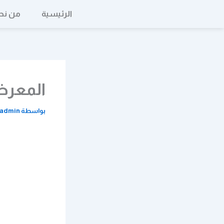
خطي
الرئيسية
من نح
لى
لمحتوى
المعر
بواسطة
admin