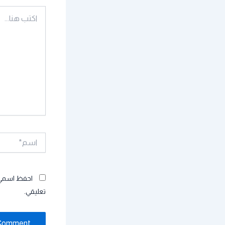
اكتب
هنا...
اسم*
احفظ اسمي، 
تعليقي.